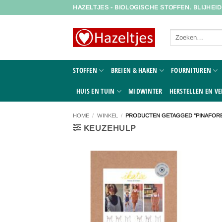
Ga
HAZELTJES - BIOLOGISCHE STOFFEN. BLIJHEI
naar
inhoud
Zoeken
naar:
STOFFEN
BREIEN & HAKEN
FOURNITUREN
HUIS EN TUIN
MIDWINTER
HERSTELLEN EN VE
HOME
/
WINKEL
/
PRODUCTEN GETAGGED “PINAFOR
KEUZEHULP
Toevoegen
aan
verlanglijst