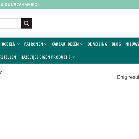
D & DUURZAAMHEID!
BOEKEN
PATRONEN
CADEAU IDEEËN
DE VEILING
BLOG
NIEUWS
RSTELLEN
HAZELTJES EIGEN PRODUCTIE
E”
Enig resul