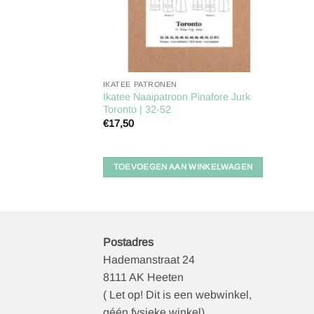
IKATEE PATRONEN
Ikatee Naaipatroon Pinafore Jurk
Toronto | 32-52
€
17,50
TOEVOEGEN AAN WINKELWAGEN
Postadres
Hademanstraat 24
8111 AK Heeten
( Let op! Dit is een webwinkel,
géén fysieke winkel)