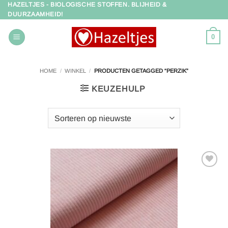
HAZELTJES - BIOLOGISCHE STOFFEN. BLIJHEID &
Ga
DUURZAAMHEID!
naar
inhoud
0
HOME
/
WINKEL
/
PRODUCTEN GETAGGED “PERZIK”
KEUZEHULP
Toevoegen
aan
verlanglijst