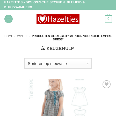
HAZELTJES - BIOLOGISCHE STOFFEN. BLIJHEID &
Ga
DUURZAAMHEID!
naar
inhoud
0
HOME
/
WINKEL
/
PRODUCTEN GETAGGED “PATROON VOOR 50000 EMPIRE
DRESS”
KEUZEHULP
Toevoegen
aan
verlanglijst