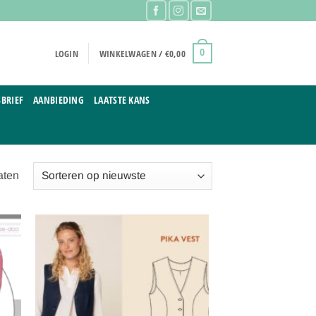
LOGIN
WINKELWAGEN /
€
0,00
0
BRIEF
AANBIEDING
LAATSTE KANS
Gesorteerd
aten
op
nieuwste
gen
Toevoegen
aan
ijst
verlanglijst