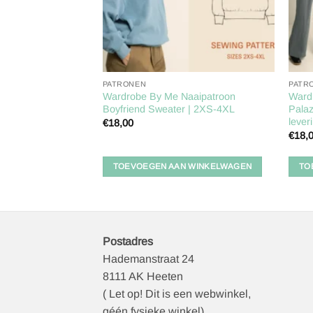
PATRONEN
PATR
Wardrobe By Me Naaipatroon
Ward
Boyfriend Sweater | 2XS-4XL
Palaz
lever
€
18,00
€
18,
TOEVOEGEN AAN WINKELWAGEN
TO
Postadres
Hademanstraat 24
8111 AK Heeten
( Let op! Dit is een webwinkel,
géén fysieke winkel)