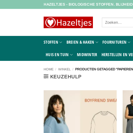
Ga
HAZELTJES - BIOLOGISCHE STOFFEN. BLIJHEI
naar
inhoud
Zoeken
naar:
STOFFEN
BREIEN & HAKEN
FOURNITUREN
HUIS EN TUIN
MIDWINTER
HERSTELLEN EN VE
HOME
/
WINKEL
/
PRODUCTEN GETAGGED “PAPIEREN
KEUZEHULP
Toevoegen
aan
verlanglijst