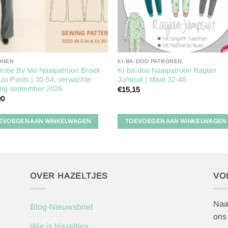
ONEN
KI-BA-DOO PATRONEN
robe By Me Naaipatroon Broek
Ki-ba-doo Naaipatroon Raglan
zo Pants | 30-54, verwachte
Jumpuit | Maat 32-48
ing september 2026
€
15,15
00
EVOEGEN AAN WINKELWAGEN
TOEVOEGEN AAN WINKELWAGEN
OVER HAZELTJES
VO
Naa
Blog-Nieuwsbrief
ons
Wie is Hazeltjes