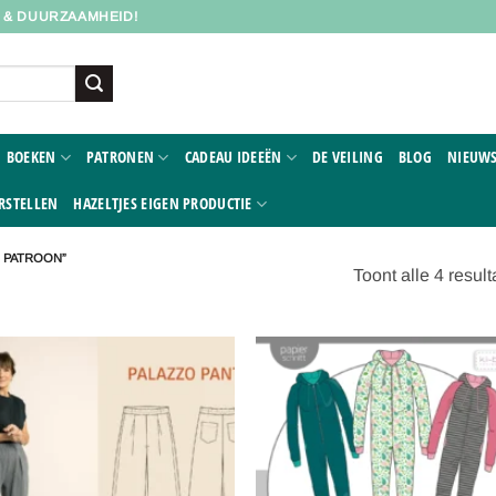
D & DUURZAAMHEID!
BOEKEN
PATRONEN
CADEAU IDEEËN
DE VEILING
BLOG
NIEUWS
RSTELLEN
HAZELTJES EIGEN PRODUCTIE
 PATROON”
Toont alle 4 result
Toevoegen
Toevoe
aan
aan
verlanglijst
verlangl