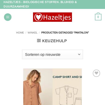
HAZELTJES - BIOLOGISCHE STOFFEN. BLIJHEID &
Ga
DUURZAAMHEID!
naar
inhoud
0
HOME
/
WINKEL
/
PRODUCTEN GETAGGED “PANTALON”
KEUZEHULP
Toevoegen
aan
verlanglijst