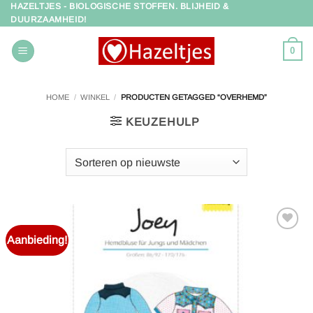
HAZELTJES - BIOLOGISCHE STOFFEN. BLIJHEID &
Ga
DUURZAAMHEID!
naar
inhoud
0
HOME
/
WINKEL
/
PRODUCTEN GETAGGED “OVERHEMD”
KEUZEHULP
Aanbieding!
Toevoegen
aan
verlanglijst