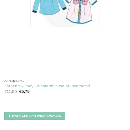
AANBIEDING
Farbenmix Joey | Westernblouse of -overhemd
Oorspronkelijke
Huidige
€
11,50
€
5,75
prijs
prijs
was:
is:
€11,50.
€5,75.
TOEVOEGEN AAN WINKELWAGEN