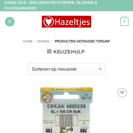
HAZELTJES - BIOLOGISCHE STOFFEN. BLIJHEID &
Ga
DUURZAAMHEID!
naar
inhoud
0
HOME
/
WINKEL
/
PRODUCTEN GETAGGED “ORGAN”
KEUZEHULP
Toevoegen
aan
verlanglijst