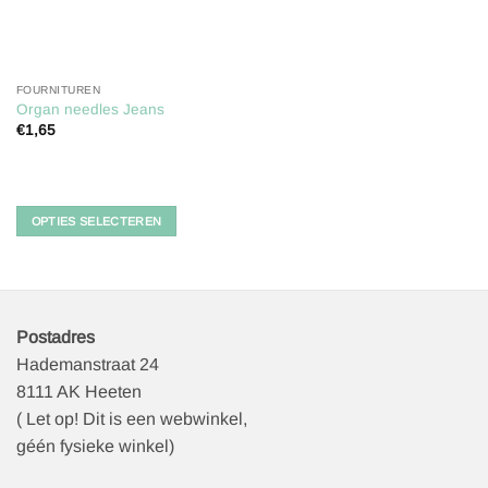
FOURNITUREN
Organ needles Jeans
€
1,65
Dit
product
heeft
meerdere
OPTIES SELECTEREN
variaties.
Deze
optie
kan
gekozen
Postadres
worden
Hademanstraat 24
op
8111 AK Heeten
de
( Let op! Dit is een webwinkel,
productpagina
géén fysieke winkel)