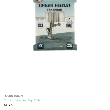
kan
Toevoegen
aan
gekozen
verlanglijst
worden
op
de
productpagina
FOURNITUREN
Organ needles Top Stitch
€
1,75
Dit