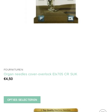
FOURNITUREN
Organ needles cover-overlock Elx705 CR SUK
€
4,50
Dit
product
heeft
meerdere
OPTIES SELECTEREN
variaties.
Deze