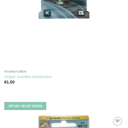
FOURNITUREN
Organ needles Universeel
€
1,50
Dit
product
heeft
meerdere
OPTIES SELECTEREN
variaties.
Deze
optie