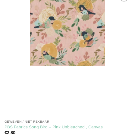
Toevoegen
aan
verlanglijst
GEWEVEN / NIET REKBAAR
PBS Fabrics Song Bird – Pink Unbleached , Canvas
€
2,80