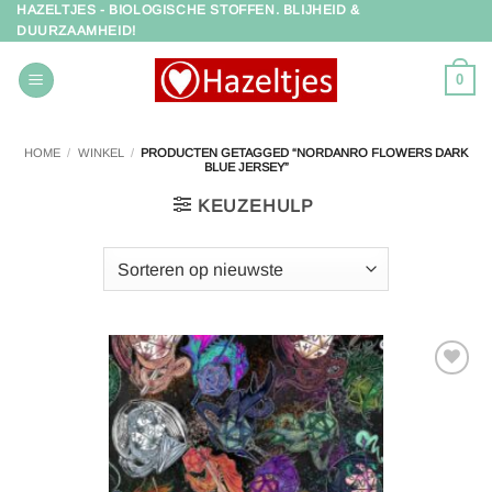
HAZELTJES - BIOLOGISCHE STOFFEN. BLIJHEID &
Ga
DUURZAAMHEID!
naar
inhoud
0
HOME
/
WINKEL
/
PRODUCTEN GETAGGED “NORDANRO FLOWERS DARK
BLUE JERSEY”
KEUZEHULP
Toevoegen
aan
verlanglijst