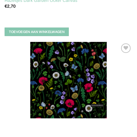
Hazeltjes Dark Garden Ocker Canvas
€
2,70
TOEVOEGEN AAN WINKELWAGEN
Toevoegen
aan
verlanglijst