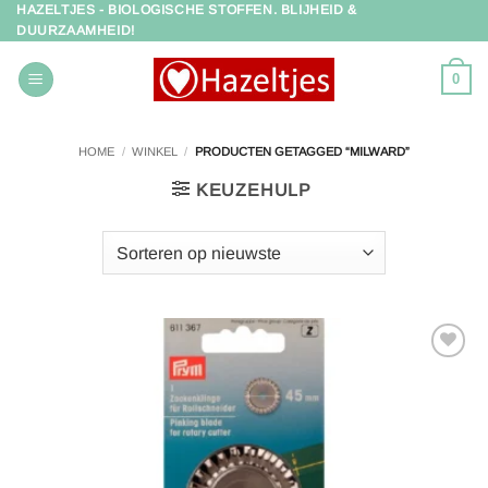
HAZELTJES - BIOLOGISCHE STOFFEN. BLIJHEID &
Ga
DUURZAAMHEID!
naar
inhoud
0
HOME
/
WINKEL
/
PRODUCTEN GETAGGED “MILWARD”
KEUZEHULP
Toevoegen
aan
verlanglijst