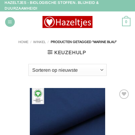
HAZELTJES - BIOLOGISCHE STOFFEN. BLIJHEID &
Ga
DUURZAAMHEID!
naar
inhoud
0
HOME
/
WINKEL
/
PRODUCTEN GETAGGED “MARINE BLAU”
KEUZEHULP
Toevoegen
aan
verlanglijst