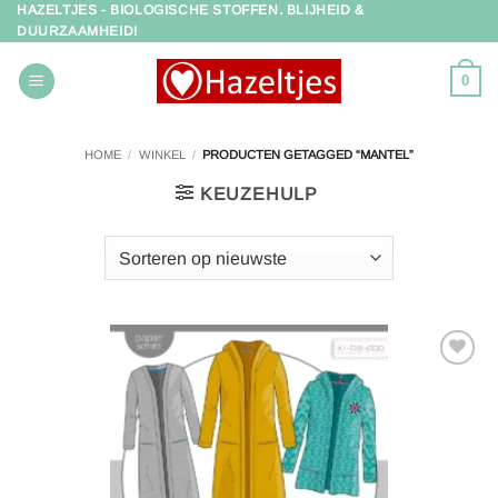
HAZELTJES - BIOLOGISCHE STOFFEN. BLIJHEID &
Ga
DUURZAAMHEID!
naar
inhoud
0
HOME
/
WINKEL
/
PRODUCTEN GETAGGED “MANTEL”
KEUZEHULP
Toevoegen
aan
verlanglijst