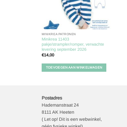
MINIKREA PATRONEN
Minikrea 11403
pakje/strampler/romper, verwachte
levering september 2026
€
14,00
TOEVOEGEN AAN WINKELWAGEN
Postadres
Hademanstraat 24
8111 AK Heeten
( Let op! Dit is een webwinkel,
géén fysieke winkel)