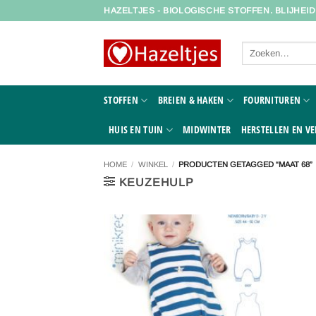
Ga
HAZELTJES - BIOLOGISCHE STOFFEN. BLIJHEI
naar
inhoud
Zoeken
naar:
STOFFEN
BREIEN & HAKEN
FOURNITUREN
HUIS EN TUIN
MIDWINTER
HERSTELLEN EN VE
HOME
/
WINKEL
/
PRODUCTEN GETAGGED “MAAT 68”
KEUZEHULP
Toevoegen
aan
verlanglijst