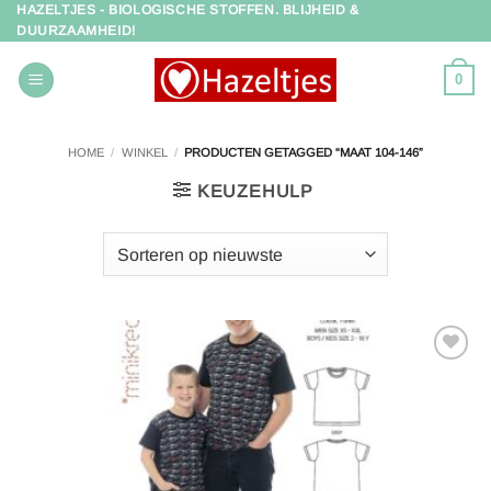
HAZELTJES - BIOLOGISCHE STOFFEN. BLIJHEID &
Ga
DUURZAAMHEID!
naar
inhoud
0
HOME
/
WINKEL
/
PRODUCTEN GETAGGED “MAAT 104-146”
KEUZEHULP
Toevoegen
aan
verlanglijst