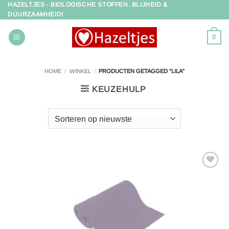
HAZELTJES - BIOLOGISCHE STOFFEN. BLIJHEID &
Ga
DUURZAAMHEID!
naar
inhoud
0
HOME
/
WINKEL
/
PRODUCTEN GETAGGED “LILA”
KEUZEHULP
Toevoegen
aan
verlanglijst