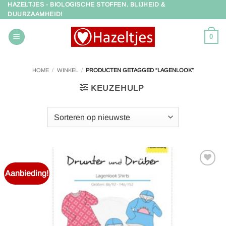
HAZELTJES - BIOLOGISCHE STOFFEN. BLIJHEID &
Ga
DUURZAAMHEID!
naar
inhoud
0
HOME
/
WINKEL
/
PRODUCTEN GETAGGED “LAGENLOOK”
KEUZEHULP
Aanbieding!
Toevoegen
aan
verlanglijst