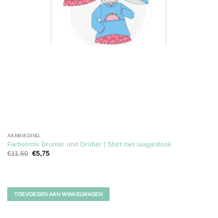
AANBIEDING
Farbenmix Drunter und Drüber | Shirt met laagjeslook
Oorspronkelijke
Huidige
€
11,50
€
5,75
prijs
prijs
was:
is:
€11,50.
€5,75.
TOEVOEGEN AAN WINKELWAGEN