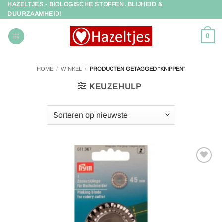
HAZELTJES - BIOLOGISCHE STOFFEN. BLIJHEID &
Ga
DUURZAAMHEID!
naar
inhoud
0
HOME
/
WINKEL
/
PRODUCTEN GETAGGED “KNIPPEN”
KEUZEHULP
Toevoegen
aan
verlanglijst