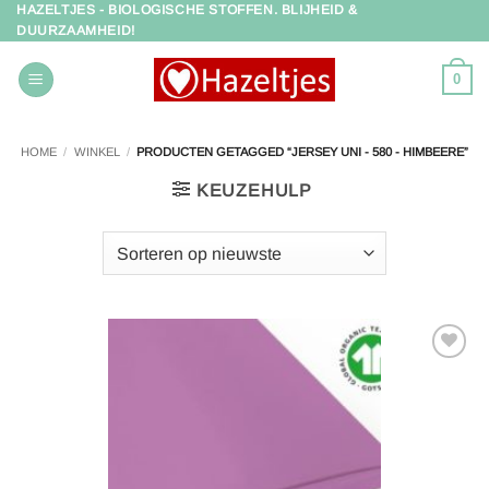
HAZELTJES - BIOLOGISCHE STOFFEN. BLIJHEID &
Ga
DUURZAAMHEID!
naar
inhoud
0
HOME
/
WINKEL
/
PRODUCTEN GETAGGED “JERSEY UNI - 580 - HIMBEERE”
KEUZEHULP
Toevoegen
aan
verlanglijst