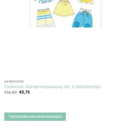
AANBIEDING
Farbenmix Zwergenverpackung Vol. 1| babykleertjes
Oorspronkelijke
Huidige
€
11,50
€
5,75
prijs
prijs
was:
is:
€11,50.
€5,75.
TOEVOEGEN AAN WINKELWAGEN