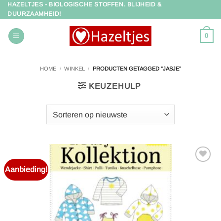
HAZELTJES - BIOLOGISCHE STOFFEN. BLIJHEID &
Ga
DUURZAAMHEID!
naar
inhoud
0
HOME
/
WINKEL
/
PRODUCTEN GETAGGED “JASJE”
KEUZEHULP
Aanbieding!
Toevoegen
aan
verlanglijst