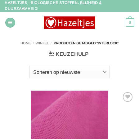
HAZELTJES - BIOLOGISCHE STOFFEN. BLIJHEID &
Ga
DUURZAAMHEID!
naar
inhoud
0
HOME
/
WINKEL
/
PRODUCTEN GETAGGED “INTERLOCK”
KEUZEHULP
Toevoegen
aan
verlanglijst