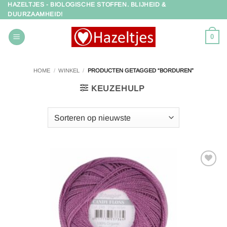
HAZELTJES - BIOLOGISCHE STOFFEN. BLIJHEID &
Ga
DUURZAAMHEID!
naar
inhoud
0
HOME
/
WINKEL
/
PRODUCTEN GETAGGED “BORDUREN”
KEUZEHULP
Toevoegen
aan
verlanglijst