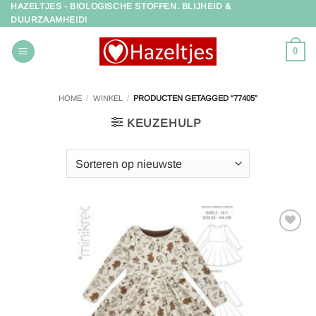
HAZELTJES - BIOLOGISCHE STOFFEN. BLIJHEID &
Ga
DUURZAAMHEID!
naar
inhoud
0
HOME
/
WINKEL
/
PRODUCTEN GETAGGED “77405”
KEUZEHULP
Toevoegen
aan
verlanglijst