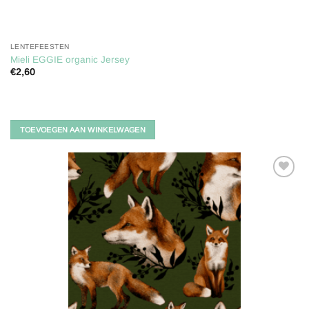
LENTEFEESTEN
Mieli EGGIE organic Jersey
€
2,60
TOEVOEGEN AAN WINKELWAGEN
Toevoegen
aan
verlanglijst