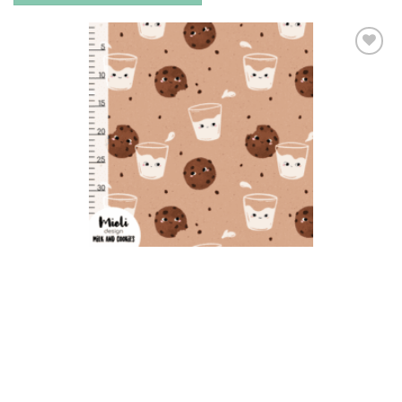
Toevoegen
aan
verlanglijst