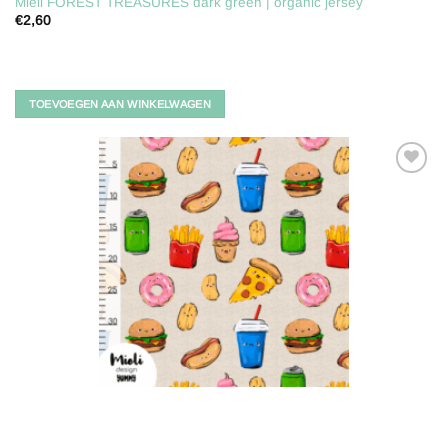
Mieli FOREST TREASURES dark green | organic jersey
€
2,60
TOEVOEGEN AAN WINKELWAGEN
Toevoegen
aan
verlanglijst