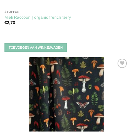
STOFFEN
Mieli Raccoon | organic french terry
€
2,70
TOEVOEGEN AAN WINKELWAGEN
Toevoegen
aan
verlanglijst