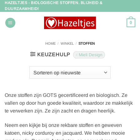
HAZELTJES - BIOLOGISCHE STOFFEN. BLIJHEID &
Ga
DUURZAAMHEID!
naar
inhoud
0
HOME
/
WINKEL
/
STOFFEN
KEUZEHULP
Mieli Design
Onze stoffen zijn GOTS gecertificeerd en biologisch. Ze
vallen op door hun goede kwaliteit, waardoor ze makkelijk
te verwerken zijn. Ze zijn zacht en dragen heerlijk.
Neem een kijkje bij onze rekbare stoffen en geweven
katoen, nicky corduroy en jacquard. We hebben mooie