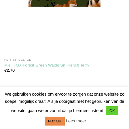
HERFSTFEESTEN
Mieli FOX Forest Green Waldgrün French Terry
€
2,70
We gebruiken cookies om ervoor te zorgen dat onze website zo
TOEVOEGEN AAN WINKELWAGEN
soepel mogelijk draait. Als je doorgaat met het gebruiken van de
website, gaan we er vanuit dat je hiermee instemt
OK
Lees meer
Niet OK
Postadres