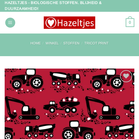
HAZELTJES - BIOLOGISCHE STOFFEN. BLIJHEID &
Ga
DUURZAAMHEID!
naar
inhoud
0
HOME
/
WINKEL
/
STOFFEN
/
TRICOT PRINT
Toevoegen
aan
verlanglijst