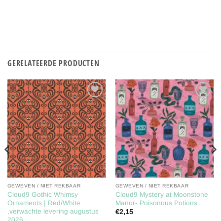
GERELATEERDE PRODUCTEN
Toevoegen
Toevoegen
aan
aan
verlanglijst
verlanglijst
GEWEVEN / NIET REKBAAR
GEWEVEN / NIET REKBAAR
Cloud9 Gothic Whimsy
Cloud9 Mystery at Moonstone
Ornaments | Red/White
Manor- Poisonous Potions
,verwachte levering augustus
€
2,15
2026