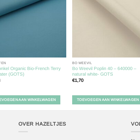
aan
aan
verlanglijst
verlangl
FEN
BO WEEVIL
onkel Organic Bio-French Terry
Bo Weevil Poplin 40 – 640000 –
water (GOTS)
natural white- GOTS
8
€
1,70
EVOEGEN AAN WINKELWAGEN
TOEVOEGEN AAN WINKELWAGEN
OVER HAZELTJES
VO