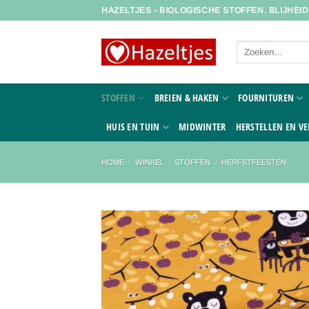
Ga
HAZELTJES - BIOLOGISCHE STOFFEN. BLIJHEI
naar
inhoud
Zoeken
naar:
STOFFEN
BREIEN & HAKEN
FOURNITUREN
HUIS EN TUIN
MIDWINTER
HERSTELLEN EN VE
HOME
/
WINKEL
/
STOFFEN
/
HERFSTFEESTEN