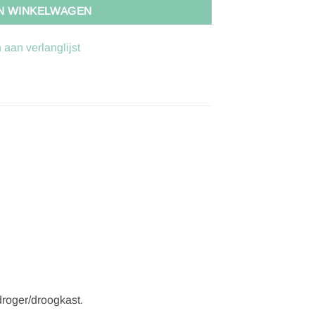
N WINKELWAGEN
aan verlanglijst
droger/droogkast.