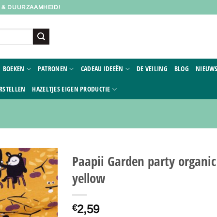
D & DUURZAAMHEID!
BOEKEN
PATRONEN
CADEAU IDEEËN
DE VEILING
BLOG
NIEUWS
RSTELLEN
HAZELTJES EIGEN PRODUCTIE
Paapii Garden party organic 
yellow
Toevoegen
aan
verlanglijst
2,59
€