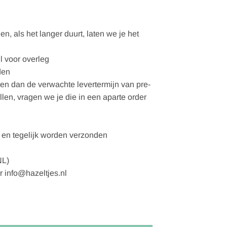
, als het langer duurt, laten we je het
l voor overleg
den
gen dan de verwachte levertermijn van pre-
ellen, vragen we je die in een aparte order
en tegelijk worden verzonden
NL)
r info@hazeltjes.nl
root - yellow aantal