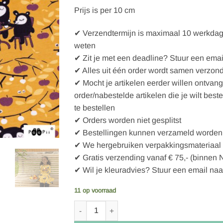
Prijs is per 10 cm
✔ Verzendtermijn is maximaal 10 werkdagen
weten
✔ Zit je met een deadline? Stuur een emai
✔ Alles uit één order wordt samen verzon
✔ Mocht je artikelen eerder willen ontvan
order/nabestelde artikelen die je wilt best
te bestellen
✔ Orders worden niet gesplitst
✔ Bestellingen kunnen verzameld worden 
✔ We hergebruiken verpakkingsmateriaal
✔ Gratis verzending vanaf € 75,- (binnen 
✔ Wil je kleuradvies? Stuur een email naa
11 op voorraad
Paapii Garden party organic jersey, ochre - beet