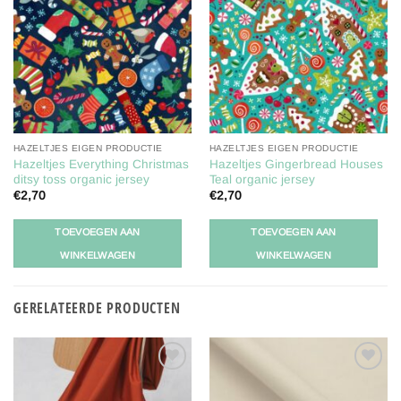
Toevoegen
Toevoegen
aan
aan
verlanglijst
verlanglijst
HAZELTJES EIGEN PRODUCTIE
HAZELTJES EIGEN PRODUCTIE
Hazeltjes Everything Christmas
Hazeltjes Gingerbread Houses
ditsy toss organic jersey
Teal organic jersey
€
2,70
€
2,70
TOEVOEGEN AAN
TOEVOEGEN AAN
WINKELWAGEN
WINKELWAGEN
GERELATEERDE PRODUCTEN
Toevoegen
Toevoegen
aan
aan