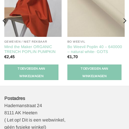
verlanglijst
verlanglijst
GEWEVEN / NIET REKBAAR
BO WEEVIL
Mind the Maker ORGANIC
Bo Weevil Poplin 40 – 640000
TRENCH POPLIN PUMPKIN
– natural white- GOTS
€
2,45
€
1,70
TOEVOEGEN AAN
TOEVOEGEN AAN
WINKELWAGEN
WINKELWAGEN
Postadres
Hademanstraat 24
8111 AK Heeten
( Let op! Dit is een webwinkel,
géén fysieke winkel)