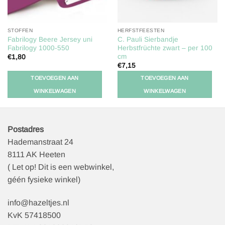
STOFFEN
HERFSTFEESTEN
Fabrilogy Beere Jersey uni
C. Pauli Sierbandje
Fabrilogy 1000-550
Herbstfrüchte zwart – per 100
cm
€
1,80
€
7,15
TOEVOEGEN AAN
TOEVOEGEN AAN
WINKELWAGEN
WINKELWAGEN
Postadres
Hademanstraat 24
8111 AK Heeten
( Let op! Dit is een webwinkel,
géén fysieke winkel)
info@hazeltjes.nl
KvK 57418500