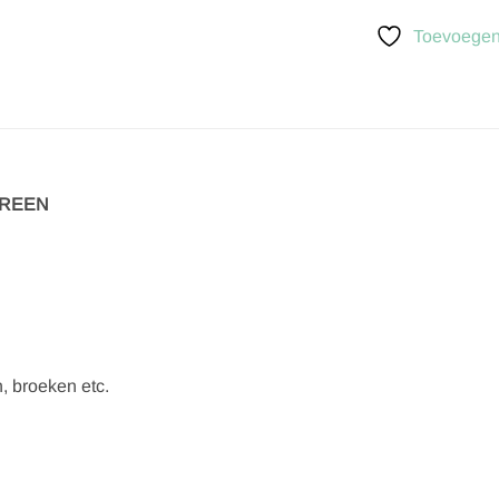
Toevoegen 
 GREEN
n, broeken etc.