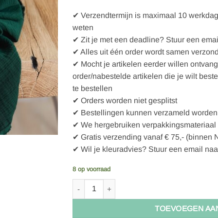
✔ Verzendtermijn is maximaal 10 werkdagen
weten
✔ Zit je met een deadline? Stuur een emai
✔ Alles uit één order wordt samen verzon
✔ Mocht je artikelen eerder willen ontvan
order/nabestelde artikelen die je wilt best
te bestellen
✔ Orders worden niet gesplitst
✔ Bestellingen kunnen verzameld worden 
✔ We hergebruiken verpakkingsmateriaal
✔ Gratis verzending vanaf € 75,- (binnen 
✔ Wil je kleuradvies? Stuur een email naa
8 op voorraad
Mind the Maker Double Gauze BOTTLE GREE
TOEVOEGEN AA