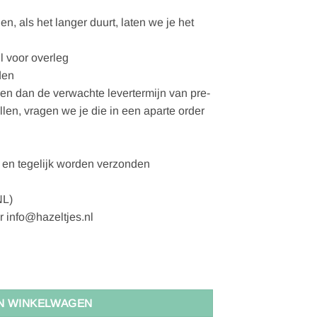
, als het langer duurt, laten we je het
l voor overleg
den
gen dan de verwachte levertermijn van pre-
ellen, vragen we je die in een aparte order
en tegelijk worden verzonden
NL)
r info@hazeltjes.nl
N aantal
N WINKELWAGEN