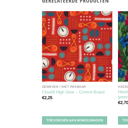
GERELATEERDE PRODUCTEN
Toevoegen
Toevoegen
aan
aan
verlanglijst
verlanglijst
KBAAR
GEWEVEN / NIET REKBAAR
HAZE
st – 229264 –
Hazel
Cloud9 High Gear – Control Board
, verwachte levering
green
€
2,25
 2026
€
2,7
 WINKELWAGEN
TOEVOEGEN AAN WINKELWAGEN
TO