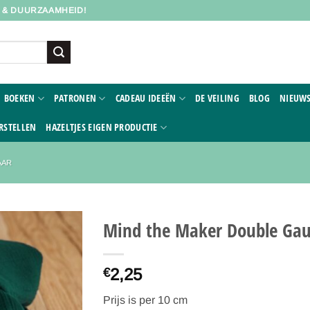
D & DUURZAAMHEID!
BOEKEN
PATRONEN
CADEAU IDEEËN
DE VEILING
BLOG
NIEUWS
RSTELLEN
HAZELTJES EIGEN PRODUCTIE
AAR
Mind the Maker Double Ga
Toevoegen
2,25
aan
€
verlanglijst
Prijs is per 10 cm