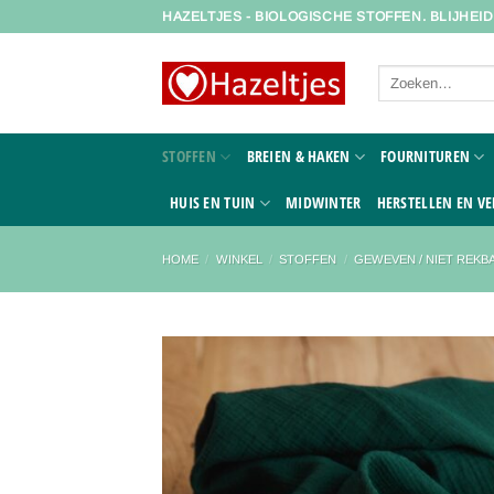
Ga
HAZELTJES - BIOLOGISCHE STOFFEN. BLIJHEI
naar
inhoud
Zoeken
naar:
STOFFEN
BREIEN & HAKEN
FOURNITUREN
HUIS EN TUIN
MIDWINTER
HERSTELLEN EN VE
HOME
/
WINKEL
/
STOFFEN
/
GEWEVEN / NIET REKB