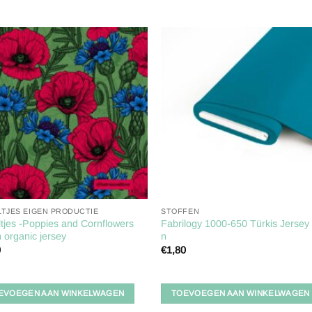
Toevoegen
Toevoe
aan
aan
verlanglijst
verlangl
LTJES EIGEN PRODUCTIE
STOFFEN
tjes -Poppies and Cornflowers
Fabrilogy 1000-650 Türkis Jersey 
 organic jersey
n
0
€
1,80
EVOEGEN AAN WINKELWAGEN
TOEVOEGEN AAN WINKELWAGEN