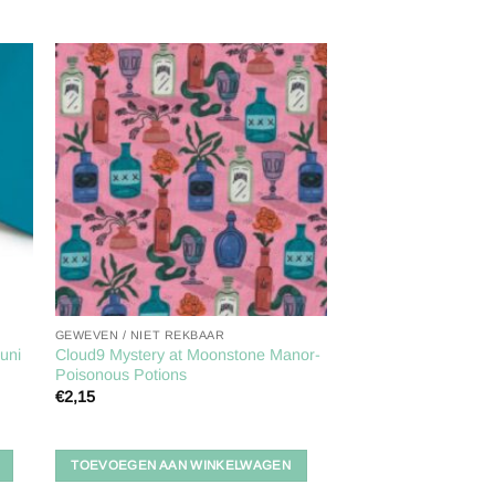
gen
Toevoegen
aan
ijst
verlanglijst
GEWEVEN / NIET REKBAAR
uni
Cloud9 Mystery at Moonstone Manor-
Poisonous Potions
€
2,15
TOEVOEGEN AAN WINKELWAGEN