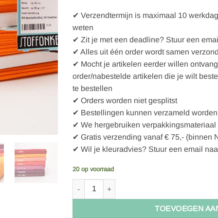
✔ Verzendtermijn is maximaal 10 werkdagen
weten
✔ Zit je met een deadline? Stuur een emai
✔ Alles uit één order wordt samen verzon
✔ Mocht je artikelen eerder willen ontvan
order/nabestelde artikelen die je wilt best
te bestellen
✔ Orders worden niet gesplitst
✔ Bestellingen kunnen verzameld worden 
✔ We hergebruiken verpakkingsmateriaal
✔ Gratis verzending vanaf € 75,- (binnen 
✔ Wil je kleuradvies? Stuur een email naa
20 op voorraad
Stoffonkel Organic Ribs Orange (GOTS) aantal
TOEVOEGEN AA