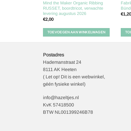
Boordtricot
Mind the Maker Organic Ribbing
Fabri
0-350
RUSSET, boordtricot, verwachte
Bünd
levering augustus 2026
€
1,2
€
2,00
 WINKELWAGEN
TOEVOEGEN AAN WINKELWAGEN
TO
Postadres
Hademanstraat 24
8111 AK Heeten
( Let op! Dit is een webwinkel,
géén fysieke winkel)
info@hazeltjes.nl
KvK 57418500
BTW NL001399246B78