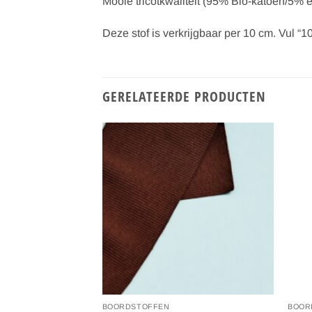
Mooie tricotkwaliteit (95% Bio-katoen/5% e
Deze stof is verkrijgbaar per 10 cm. Vul “10
GERELATEERDE PRODUCTEN
Toevoegen
Toevoegen
aan
aan
verlanglijst
verlanglijst
BOORDSTOFFEN
BOOR