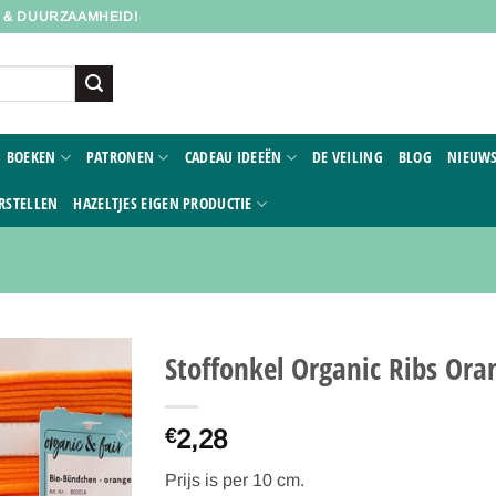
D & DUURZAAMHEID!
BOEKEN
PATRONEN
CADEAU IDEEËN
DE VEILING
BLOG
NIEUWS
RSTELLEN
HAZELTJES EIGEN PRODUCTIE
Stoffonkel Organic Ribs Ora
Toevoegen
2,28
aan
€
verlanglijst
Prijs is per 10 cm.