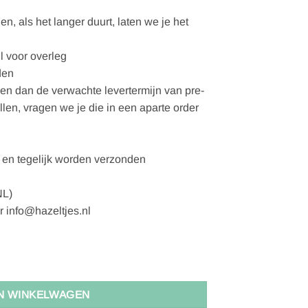
, als het langer duurt, laten we je het
l voor overleg
den
gen dan de verwachte levertermijn van pre-
ellen, vragen we je die in een aparte order
en tegelijk worden verzonden
NL)
r info@hazeltjes.nl
N WINKELWAGEN