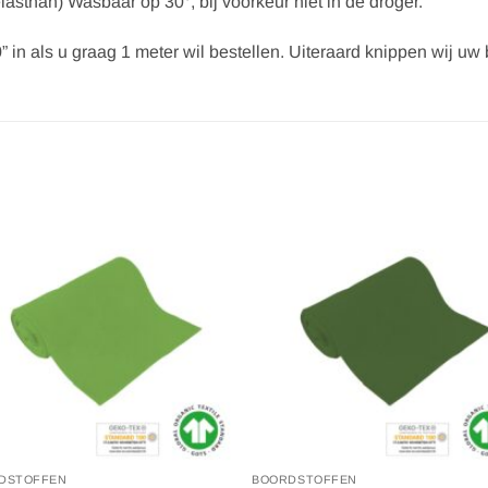
lasthan) Wasbaar op 30°, bij voorkeur niet in de droger.
” in als u graag 1 meter wil bestellen. Uiteraard knippen wij uw be
Toevoegen
Toevoe
aan
aan
verlanglijst
verlangl
DSTOFFEN
BOORDSTOFFEN