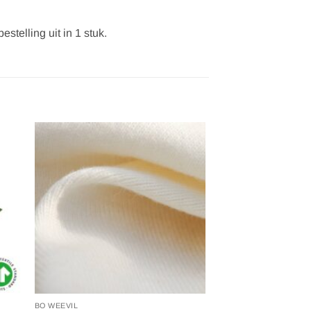
stelling uit in 1 stuk.
gen
Toevoegen
aan
ijst
verlanglijst
BO WEEVIL