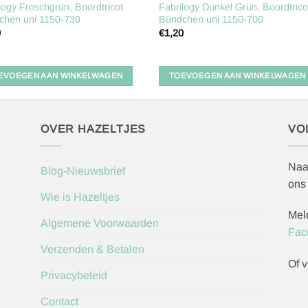
logy Froschgrün, Boordtricot
Fabrilogy Dunkel Grün, Boordtrico
chen uni 1150-730
Bündchen uni 1150-700
0
€
1,20
EVOEGEN AAN WINKELWAGEN
TOEVOEGEN AAN WINKELWAGEN
OVER HAZELTJES
VO
Naa
Blog-Nieuwsbrief
ons
Wie is Hazeltjes
Mel
Algemene Voorwaarden
Fac
Verzenden & Betalen
Of v
Privacybeleid
Contact