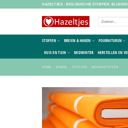
Ga
HAZELTJES - BIOLOGISCHE STOFFEN. BLIJHEI
naar
inhoud
Zoeken
naar:
STOFFEN
BREIEN & HAKEN
FOURNITUREN
HUIS EN TUIN
MIDWINTER
HERSTELLEN EN VE
HOME
/
WINKEL
/
STOFFEN
/
BOORDSTOFFEN