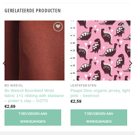
GERELATEERDE PRODUCTEN
Toevoegen
Toevoegen
aan
aan
verlanglijst
verlanglijst
BO WEEVIL
LENTEFEESTEN
Bo Weevil Boordstof Wrist
Paapii Dino organic jersey, light
fabric 1×1 ribbing with elastane
pink – beetroot
– potter’s clay – GOTS
€
2,59
€
2,69
TOEVOEGEN AAN
TOEVOEGEN AAN
WINKELWAGEN
WINKELWAGEN