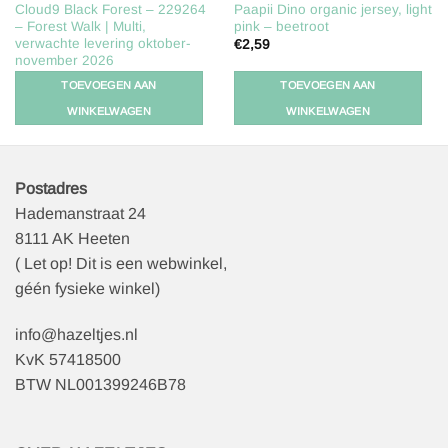
Cloud9 Black Forest – 229264
Paapii Dino organic jersey, light
– Forest Walk | Multi,
pink – beetroot
verwachte levering oktober-
€
2,59
november 2026
€
2,25
TOEVOEGEN AAN
TOEVOEGEN AAN
WINKELWAGEN
WINKELWAGEN
Postadres
Hademanstraat 24
8111 AK Heeten
( Let op! Dit is een webwinkel,
géén fysieke winkel)
info@hazeltjes.nl
KvK 57418500
BTW NL001399246B78