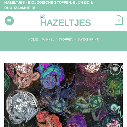
HAZELTJES - BIOLOGISCHE STOFFEN. BLIJHEID &
Ga
DUURZAAMHEID!
naar
inhoud
0
HOME
/
WINKEL
/
STOFFEN
/
SWEAT PRINT
Toevoegen
aan
verlanglijst