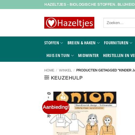
Ga
HAZELTJES - BIOLOGISCHE STOFFEN. BLIJHEI
naar
inhoud
Zoeken
naar:
STOFFEN
BREIEN & HAKEN
FOURNITUREN
HUIS EN TUIN
MIDWINTER
HERSTELLEN EN VE
HOME
/
WINKEL
/
PRODUCTEN GETAGGED “KINDER J
KEUZEHULP
Aanbieding!
Toevoegen
aan
verlanglijst