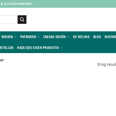
D & DUURZAAMHEID!
BOEKEN
PATRONEN
CADEAU IDEEËN
DE VEILING
BLOG
NIEUWS
RSTELLEN
HAZELTJES EIGEN PRODUCTIE
AS”
Enig resul