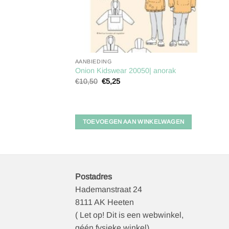
AANBIEDING
Onion Kidswear 20050| anorak
Oorspronkelijke
Huidige
€
10,50
€
5,25
prijs
prijs
was:
is:
€10,50.
€5,25.
TOEVOEGEN AAN WINKELWAGEN
Postadres
Hademanstraat 24
8111 AK Heeten
( Let op! Dit is een webwinkel,
géén fysieke winkel)