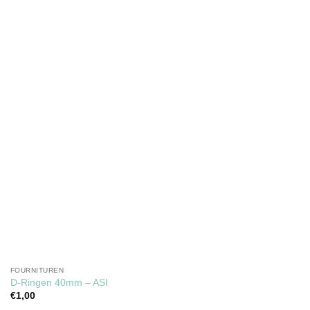
Toevoegen
aan
verlanglijst
FOURNITUREN
D-Ringen 40mm – ASI
€
1,00