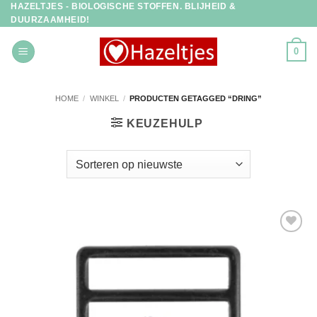
HAZELTJES - BIOLOGISCHE STOFFEN. BLIJHEID &
Ga
DUURZAAMHEID!
naar
inhoud
0
HOME
/
WINKEL
/
PRODUCTEN GETAGGED “DRING”
KEUZEHULP
Toevoegen
aan
verlanglijst